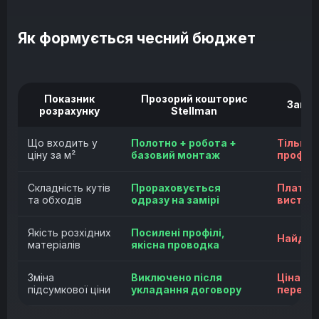
Як формується чесний бюджет
Показник
Прозорий кошторис
Заниж
розрахунку
Stellman
Що входить у
Полотно + робота +
Тільки 
ціну за м²
базовий монтаж
профіл
Складність кутів
Прораховується
Плата з
та обходів
одразу на замірі
виставл
Якість розхідних
Посилені профілі,
Найдеше
матеріалів
якісна проводка
Зміна
Виключено після
Ціна зр
підсумкової ціни
укладання договору
перед 